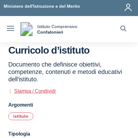
Vai ai contenuti
Vai al menu di navigazione
Vai al footer
Ministero dell'Istruzione e del Merito
Istituto Comprensivo
a
Confalonieri
— Visita la pagina iniziale della scuola
Curricolo d’istituto
Documento che definisce obiettivi,
competenze, contenuti e metodi educativi
dell’istituto.
Stampa / Condividi
Argomenti
istituto
Tipologia