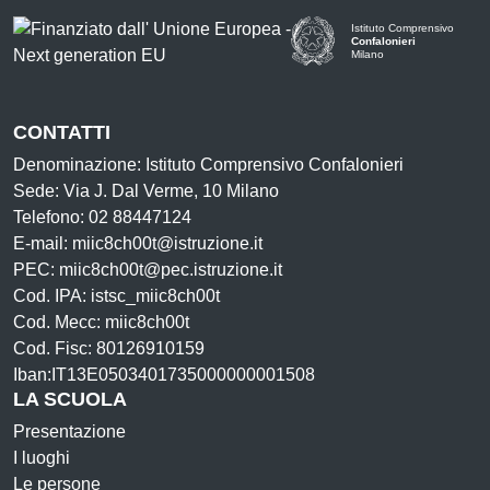
Istituto Comprensivo
Confalonieri
Milano
— Visita la pagina iniziale d
CONTATTI
Denominazione: Istituto Comprensivo Confalonieri
Sede: Via J. Dal Verme, 10 Milano
Telefono: 02 88447124
E-mail: miic8ch00t@istruzione.it
PEC: miic8ch00t@pec.istruzione.it
Cod. IPA: istsc_miic8ch00t
Cod. Mecc: miic8ch00t
Cod. Fisc: 80126910159
Iban:IT13E0503401735000000001508
LA SCUOLA
Presentazione
I luoghi
Le persone