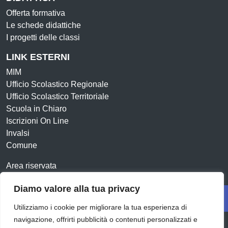
Offerta formativa
Le schede didattiche
I progetti delle classi
LINK ESTERNI
MIM
Ufficio Scolastico Regionale
Ufficio Scolastico Territoriale
Scuola in Chiaro
Iscrizioni On Line
Invalsi
Comune
Area riservata
Contatti
Op
Diamo valore alla tua privacy
Amministrazione Trasparente
Albo online
Utilizziamo i cookie per migliorare la tua esperienza di
Dichiarazione di accessibilità
Obiettivi di accessibilità
navigazione, offrirti pubblicità o contenuti personalizzati e