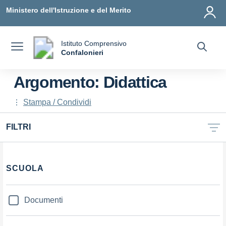
Vai ai contenuti
Vai al menu di navigazione
Vai al footer
Ministero dell'Istruzione e del Merito
Istituto Comprensivo
a
Confalonieri
— Visita la pagina iniziale della scuola
Argomento: Didattica
Stampa / Condividi
FILTRI
Filtri
SCUOLA
Documenti