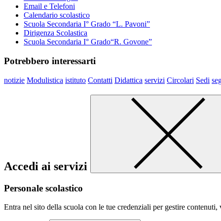
Email e Telefoni
Calendario scolastico
Scuola Secondaria I° Grado “L. Pavoni”
Dirigenza Scolastica
Scuola Secondaria I° Grado“R. Govone”
Potrebbero interessarti
notizie
Modulistica
istituto
Contatti
Didattica
servizi
Circolari
Sedi
seg
Accedi ai servizi
Personale scolastico
Entra nel sito della scuola con le tue credenziali per gestire contenuti, v