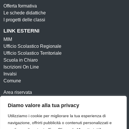
Offerta formativa
Le schede didattiche
I progetti delle classi
LINK ESTERNI
MIM
Ufficio Scolastico Regionale
Ufficio Scolastico Territoriale
Scuola in Chiaro
Iscrizioni On Line
Invalsi
Comune
Area riservata
Contatti
Diamo valore alla tua privacy
Amministrazione Trasparente
Albo online
Utilizziamo i cookie per migliorare la tua esperienza di
Dichiarazione di accessibilità
Obiettivi di accessibilità
navigazione, offrirti pubblicità o contenuti personalizzati e