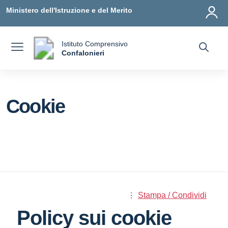
Vai ai contenuti
Vai al menu di navigazione
Vai al footer
Ministero dell'Istruzione e del Merito
Istituto Comprensivo
a
Confalonieri
— Visita la pagina iniziale della scuola
Cookie
Stampa / Condividi
Policy sui cookie