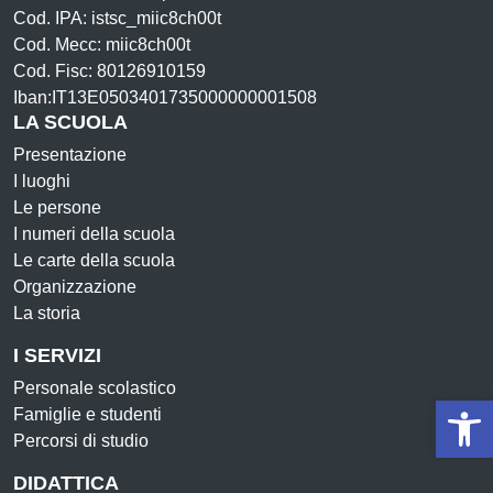
Cod. IPA: istsc_miic8ch00t
Cod. Mecc: miic8ch00t
Cod. Fisc: 80126910159
Iban:IT13E0503401735000000001508
LA SCUOLA
Presentazione
I luoghi
Le persone
I numeri della scuola
Le carte della scuola
Organizzazione
La storia
I SERVIZI
Personale scolastico
Op
Famiglie e studenti
Percorsi di studio
DIDATTICA