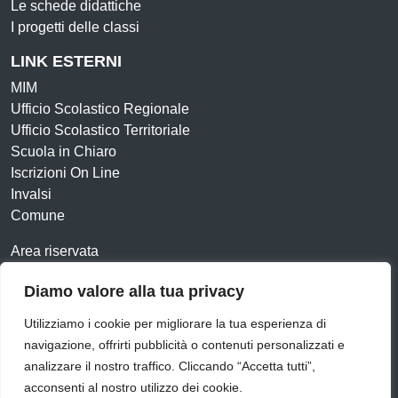
Le schede didattiche
I progetti delle classi
LINK ESTERNI
MIM
Ufficio Scolastico Regionale
Ufficio Scolastico Territoriale
Scuola in Chiaro
Iscrizioni On Line
Invalsi
Comune
Area riservata
Contatti
Diamo valore alla tua privacy
Amministrazione Trasparente
Albo online
Utilizziamo i cookie per migliorare la tua esperienza di
Dichiarazione di accessibilità
Obiettivi di accessibilità
navigazione, offrirti pubblicità o contenuti personalizzati e
Feedback
Note legali
Privacy Policy
Cookie
analizzare il nostro traffico. Cliccando “Accetta tutti”,
acconsenti al nostro utilizzo dei cookie.