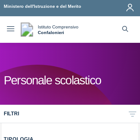
Vai ai contenuti
Vai al menu di navigazione
Vai al footer
Ministero dell'Istruzione e del Merito
Istituto Comprensivo
a
Confalonieri
— Visita la pagina iniziale della scuola
Personale scolastico
FILTRI
TIPOLOGIA