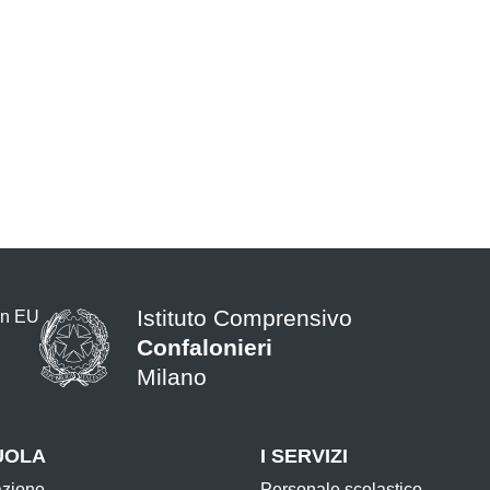
Istituto Comprensivo
Confalonieri
Milano
— Visita la pagina iniziale della s
UOLA
I SERVIZI
azione
Personale scolastico