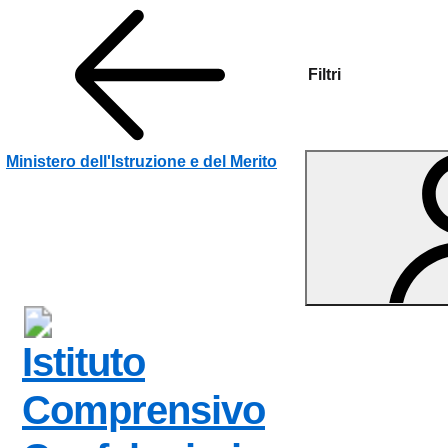
Filtri
Vai ai contenuti
Vai al menu di navigazione
Vai al footer
Ministero dell'Istruzione e del Merito
Istituto
Comprensivo