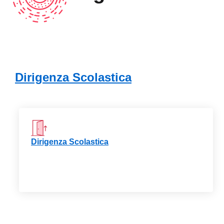
Dirigenza Scolastica
elenco degli organi
Dirigenza Scolastica