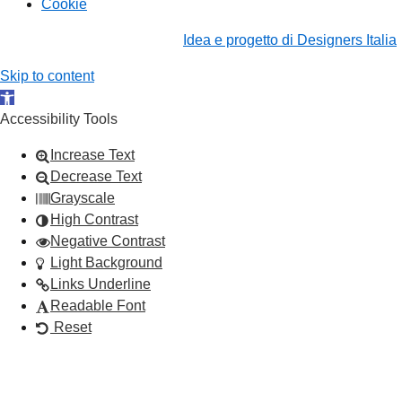
Cookie
Idea e progetto di Designers Italia
Skip to content
Open toolbar
Accessibility Tools
Increase Text
Decrease Text
Grayscale
High Contrast
Negative Contrast
Light Background
Links Underline
Readable Font
Reset