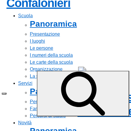
— Visita la 
Confalonieri
Scuola
Panoramica
Presentazione
I luoghi
Le persone
I numeri della scuola
Le carte della scuola
Organizzazione
La storia
Istituto
Servizi
Panoramica
Comprens
Personale scolastico
Confalonie
Famiglie e studenti
Percorsi di studio
Novità
Panoramica