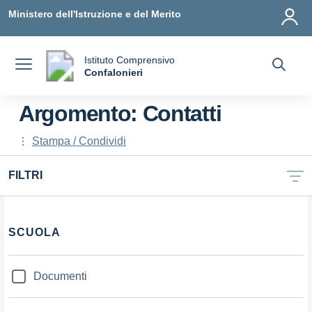
Vai ai contenuti
Vai al menu di navigazione
Vai al footer
Ministero dell'Istruzione e del Merito
Istituto Comprensivo
a
Confalonieri
— Visita la pagina iniziale della scuola
Argomento: Contatti
Stampa / Condividi
FILTRI
Filtri
SCUOLA
Documenti