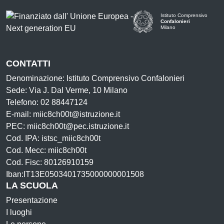
Istituto Comprensivo
Confalonieri
Milano
— Visita la pagina iniziale d
CONTATTI
Denominazione: Istituto Comprensivo Confalonieri
Sede: Via J. Dal Verme, 10 Milano
Telefono: 02 88447124
E-mail: miic8ch00t@istruzione.it
PEC: miic8ch00t@pec.istruzione.it
Cod. IPA: istsc_miic8ch00t
Cod. Mecc: miic8ch00t
Cod. Fisc: 80126910159
Iban:IT13E0503401735000000001508
LA SCUOLA
Presentazione
I luoghi