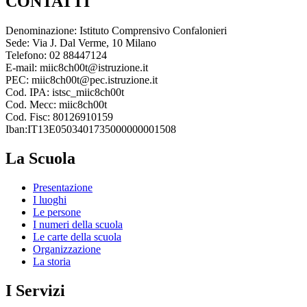
CONTATTI
Denominazione: Istituto Comprensivo Confalonieri
Sede: Via J. Dal Verme, 10 Milano
Telefono: 02 88447124
E-mail: miic8ch00t@istruzione.it
PEC: miic8ch00t@pec.istruzione.it
Cod. IPA: istsc_miic8ch00t
Cod. Mecc: miic8ch00t
Cod. Fisc: 80126910159
Iban:IT13E0503401735000000001508
La Scuola
Presentazione
I luoghi
Le persone
I numeri della scuola
Le carte della scuola
Organizzazione
La storia
I Servizi