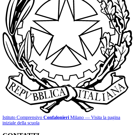
Istituto Comprensivo
Confalonieri
Milano
— Visita la pagina
iniziale della scuola