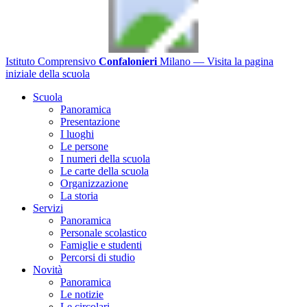
Istituto Comprensivo
Confalonieri
Milano
— Visita la pagina
iniziale della scuola
Scuola
Panoramica
Presentazione
I luoghi
Le persone
I numeri della scuola
Le carte della scuola
Organizzazione
La storia
Servizi
Panoramica
Personale scolastico
Famiglie e studenti
Percorsi di studio
Novità
Panoramica
Le notizie
Le circolari