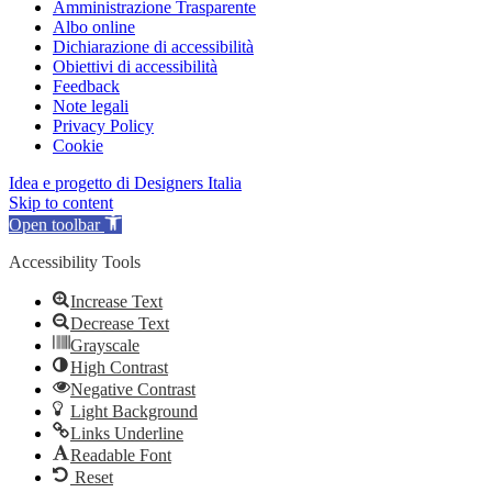
Amministrazione Trasparente
Albo online
Dichiarazione di accessibilità
Obiettivi di accessibilità
Feedback
Note legali
Privacy Policy
Cookie
Idea e progetto di Designers Italia
Skip to content
Open toolbar
Accessibility Tools
Increase Text
Decrease Text
Grayscale
High Contrast
Negative Contrast
Light Background
Links Underline
Readable Font
Reset