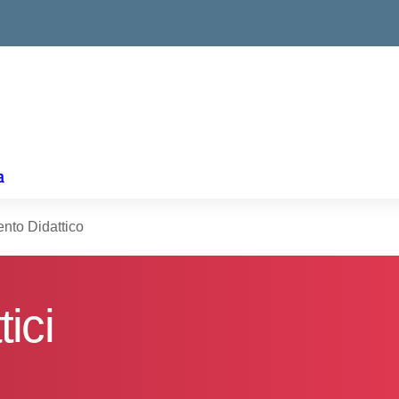
ella scuola
a
to Didattico
ici