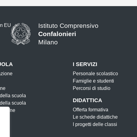
Istituto Comprensivo
Confalonieri
Milano
— Visita la pagina iniziale della s
UOLA
I SERVIZI
azione
Personale scolastico
Famiglie e studenti
one
Percorsi di studio
 della scuola
DIDATTICA
 della scuola
Offerta formativa
zazione
Le schede didattiche
I progetti delle classi