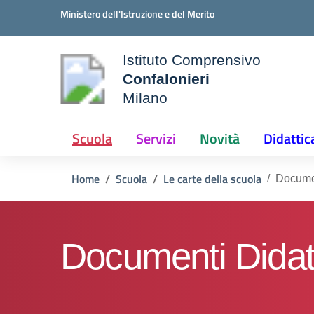
Vai ai contenuti
Vai al menu di navigazione
Vai al footer
Ministero dell'Istruzione e del Merito
Istituto Comprensivo
Confalonieri
ale della scuola
Milano
— Visita la pagina iniziale d
Scuola
Servizi
Novità
Didattic
Home
Scuola
Le carte della scuola
Documen
Documenti Didatt