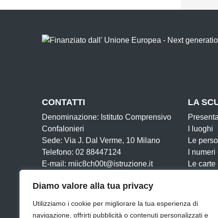
CONTATTI
LA SC
Denominazione: Istituto Comprensivo
Present
Confalonieri
I luoghi
Sede: Via J. Dal Verme, 10 Milano
Le pers
Telefono: 02 88447124
I numeri
E-mail: miic8ch00t@istruzione.it
Le carte
PEC: miic8ch00t@pec.istruzione.it
Organiz
Diamo valore alla tua privacy
Cod. IPA: istsc_miic8ch00t
La storia
Cod. Mecc: miic8ch00t
Utilizziamo i cookie per migliorare la tua esperienza di
Cod. Fisc: 80126910159
navigazione, offrirti pubblicità o contenuti personalizzati e