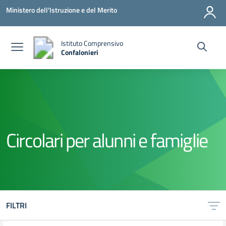
Vai ai contenuti
Vai al menu di navigazione
Vai al footer
Ministero dell'Istruzione e del Merito
Istituto Comprensivo
Confalonieri
— Visita la pagina iniziale della scuola
Circolari per alunni e famiglie
FILTRI