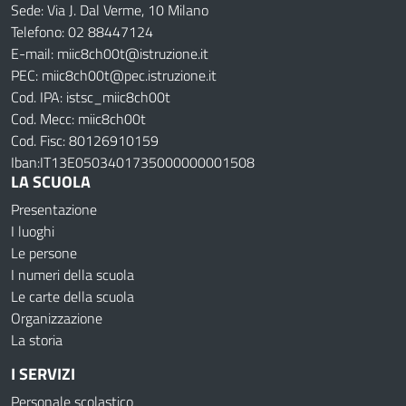
Sede: Via J. Dal Verme, 10 Milano
Telefono: 02 88447124
E-mail: miic8ch00t@istruzione.it
PEC: miic8ch00t@pec.istruzione.it
Cod. IPA: istsc_miic8ch00t
Cod. Mecc: miic8ch00t
Cod. Fisc: 80126910159
Iban:IT13E0503401735000000001508
LA SCUOLA
Presentazione
I luoghi
Le persone
I numeri della scuola
Le carte della scuola
Organizzazione
La storia
I SERVIZI
Personale scolastico