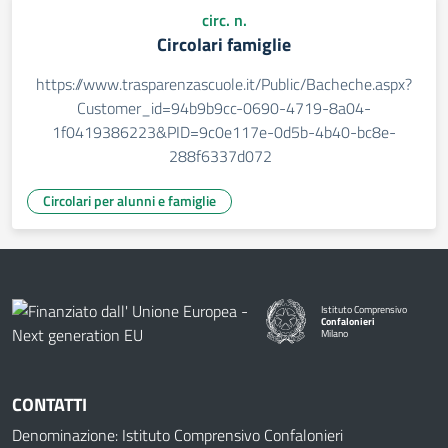
circ. n.
Circolari famiglie
https://www.trasparenzascuole.it/Public/Bacheche.aspx?
Customer_id=94b9b9cc-0690-4719-8a04-
1f0419386223&PID=9c0e117e-0d5b-4b40-bc8e-
288f6337d072
Circolari per alunni e famiglie
Istituto Comprensivo
Confalonieri
Milano
— Visita la pagina iniziale della
CONTATTI
Denominazione: Istituto Comprensivo Confalonieri