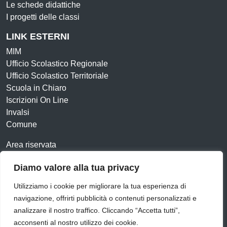
Le schede didattiche
I progetti delle classi
LINK ESTERNI
MIM
Ufficio Scolastico Regionale
Ufficio Scolastico Territoriale
Scuola in Chiaro
Iscrizioni On Line
Invalsi
Comune
Area riservata
Contatti
Diamo valore alla tua privacy
Amministrazione Trasparente
Albo online
Utilizziamo i cookie per migliorare la tua esperienza di
Dichiarazione di accessibilità
Obiettivi di accessibilità
navigazione, offrirti pubblicità o contenuti personalizzati e
Feedback
Note legali
Privacy Policy
Cookie
analizzare il nostro traffico. Cliccando “Accetta tutti”,
acconsenti al nostro utilizzo dei cookie.