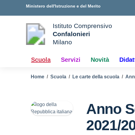
Vai ai contenuti
Vai al menu di navigazione
Vai al footer
Ministero dell'Istruzione e del Merito
Istituto Comprensivo
Confalonieri
ale della scuola
Milano
— Visita la pagina iniziale d
Scuola
Servizi
Novità
Didat
Home
Scuola
Le carte della scuola
Ann
Anno S
2021/2