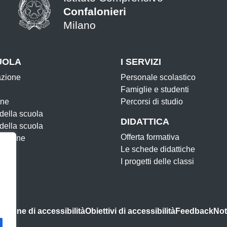
Confalonieri
Milano
— Visita la pagina iniziale della s
UOLA
I SERVIZI
azione
Personale scolastico
Famiglie e studenti
one
Percorsi di studio
 della scuola
DIDATTICA
 della scuola
Offerta formativa
zazione
Le schede didattiche
I progetti delle classi
azione di accessibilità
Obiettivi di accessibilità
Feedback
Not