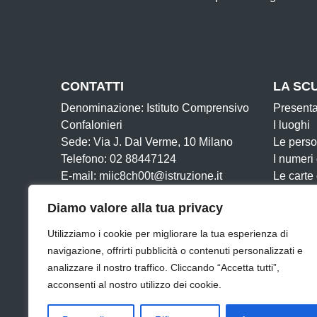
CONTATTI
LA SC
Denominazione: Istituto Comprensivo
Present
Confalonieri
I luoghi
Sede: Via J. Dal Verme, 10 Milano
Le pers
Telefono: 02 88447124
I numeri
E-mail: miic8ch00t@istruzione.it
Le carte
PEC: miic8ch00t@pec.istruzione.it
Organiz
Diamo valore alla tua privacy
Cod. IPA: istsc_miic8ch00t
La storia
Cod. Mecc: miic8ch00t
Utilizziamo i cookie per migliorare la tua esperienza di
Cod. Fisc: 80126910159
navigazione, offrirti pubblicità o contenuti personalizzati e
Iban:IT13E0503401735000000001508
analizzare il nostro traffico. Cliccando “Accetta tutti”,
acconsenti al nostro utilizzo dei cookie.
Amministrazione Trasparente
Albo online
Dichiar