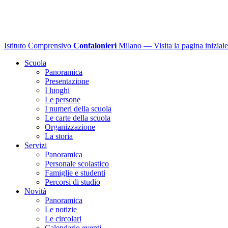
Istituto Comprensivo
Confalonieri
Milano
— Visita la pagina iniziale
Scuola
Panoramica
Presentazione
I luoghi
Le persone
I numeri della scuola
Le carte della scuola
Organizzazione
La storia
Servizi
Panoramica
Personale scolastico
Famiglie e studenti
Percorsi di studio
Novità
Panoramica
Le notizie
Le circolari
Calendario eventi