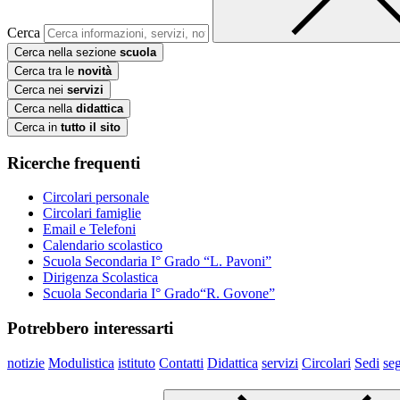
Cerca
Cerca nella sezione
scuola
Cerca tra le
novità
Cerca nei
servizi
Cerca nella
didattica
Cerca in
tutto il sito
Ricerche frequenti
Circolari personale
Circolari famiglie
Email e Telefoni
Calendario scolastico
Scuola Secondaria I° Grado “L. Pavoni”
Dirigenza Scolastica
Scuola Secondaria I° Grado“R. Govone”
Potrebbero interessarti
notizie
Modulistica
istituto
Contatti
Didattica
servizi
Circolari
Sedi
seg