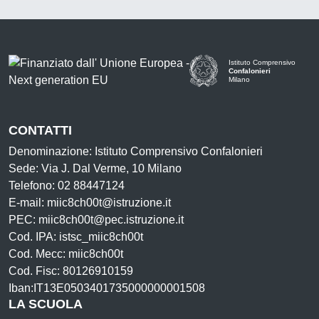
Istituto Comprensivo
Confalonieri
Milano
— Visita la pagina iniziale d
CONTATTI
Denominazione: Istituto Comprensivo Confalonieri
Sede: Via J. Dal Verme, 10 Milano
Telefono: 02 88447124
E-mail: miic8ch00t@istruzione.it
PEC: miic8ch00t@pec.istruzione.it
Cod. IPA: istsc_miic8ch00t
Cod. Mecc: miic8ch00t
Cod. Fisc: 80126910159
Iban:IT13E0503401735000000001508
LA SCUOLA