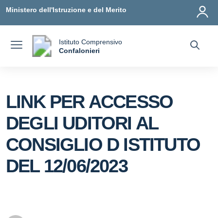
Vai ai contenuti
Vai al menu di navigazione
Vai al footer
Ministero dell'Istruzione e del Merito
Istituto Comprensivo
a
Confalonieri
— Visita la pagina iniziale della scuola
LINK PER ACCESSO
DEGLI UDITORI AL
CONSIGLIO D ISTITUTO
DEL 12/06/2023