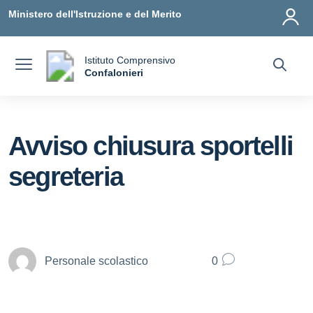
Vai ai contenuti
Vai al menu di navigazione
Vai al footer
Ministero dell'Istruzione e del Merito
Istituto Comprensivo
a
Confalonieri
— Visita la pagina iniziale della scuola
Avviso chiusura sportelli
segreteria
Personale scolastico
0