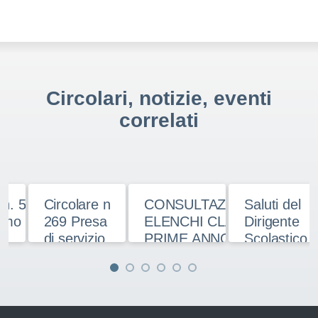
Circolari, notizie, eventi
correlati
n. 5-
Circolare n
CONSULTAZIONE
Saluti del
imo
269 Presa
ELENCHI CLASSI
Dirigente
di servizio
PRIME ANNO
Scolastico
-
settembre
SCOLASTICO
A E
2025
2025/2026
ARIA