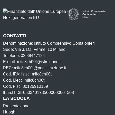
Istituto Comprensivo
Confalonieri
Milano
— Visita la pagina iniziale d
CONTATTI
Denominazione: Istituto Comprensivo Confalonieri
Sede: Via J. Dal Verme, 10 Milano
Telefono: 02 88447124
E-mail: miic8ch00t@istruzione.it
PEC: miic8ch00t@pec.istruzione.it
Cod. IPA: istsc_miic8ch00t
Cod. Mecc: miic8ch00t
Cod. Fisc: 80126910159
Iban:IT13E0503401735000000001508
LA SCUOLA
Presentazione
I luoghi