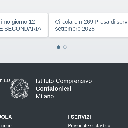
imo giorno 12
Circolare n 269 Presa di serviz
E SECONDARIA
settembre 2025
Istituto Comprensivo
Confalonieri
Milano
— Visita la pagina iniziale della s
UOLA
I SERVIZI
azione
Personale scolastico