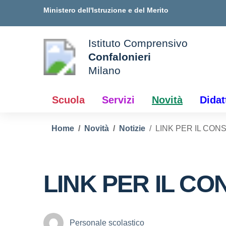
Vai ai contenuti
Vai al menu di navigazione
Vai al footer
Ministero dell'Istruzione e del Merito
Istituto Comprensivo
Confalonieri
ale della scuola
Milano
— Visita la pagina iniziale d
Scuola
Servizi
Novità
Didat
Home
Novità
Notizie
LINK PER IL CONS
LINK PER IL CON
Personale scolastico